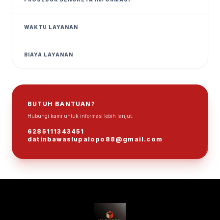
WAKTU LAYANAN
BIAYA LAYANAN
BUTUH BANTUAN?
Hubungi kami untuk informasi lebih lanjut.
ℹ
6285111343451
datinbawaslupalopo88@gmail.com