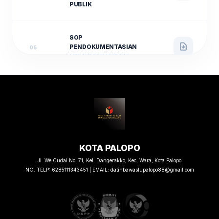
PUBLIK
SOP
PENDOKUMENTASIAN
05
INFORMASI PUBLIK
SOP PENANGANAN
SENGKETA
INFORMASI MELALUI
06
AJUDIKASI NON-
LITIGASI
KOTA PALOPO
SOP PENANGANAN
Jl. We Cudai No. 71, Kel. Dangerakko, Kec. Wara, Kota Palopo
KEBERATAN
NO. TELP: 6285111343451 | EMAIL: datinbawaslupalopo88@gmail.com
07
INFORMASI PUBLIK
(KEPEMILUAN)