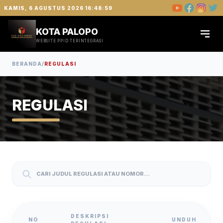
KAMIS, 6 AGUSTUS 2026 16:48:59
KOTA PALOPO
WEBSITE PPID TERINTEGRASI
BERANDA
/
REGULASI
REGULASI
DESKRIPSI
NO
UNDUH